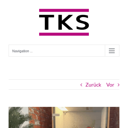
Skip
to
content
Navigation ...
Zurück
Vor
View
Larger